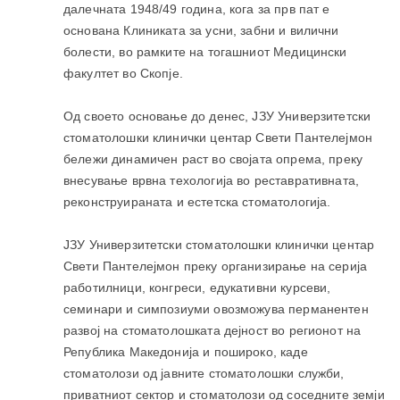
далечната 1948/49 година, кога за прв пат е
основана Клиниката за усни, забни и вилични
болести, во рамките на тогашниот Медицински
факултет во Скопје.
Од своето основање до денес, ЈЗУ Универзитетски
стоматолошки клинички центар Свети Пантелејмон
бележи динамичен раст во својата опрема, преку
внесување врвна техологија во реставративната,
реконструираната и естетска стоматологија.
ЈЗУ Универзитетски стоматолошки клинички центар
Свети Пантелејмон преку организирање на серија
работилници, конгреси, едукативни курсеви,
семинари и симпозиуми овозможува перманентен
развој на стоматолошката дејност во регионот на
Република Македонија и пошироко, каде
стоматолози од јавните стоматолошки служби,
приватниот сектор и стоматолози од соседните земји