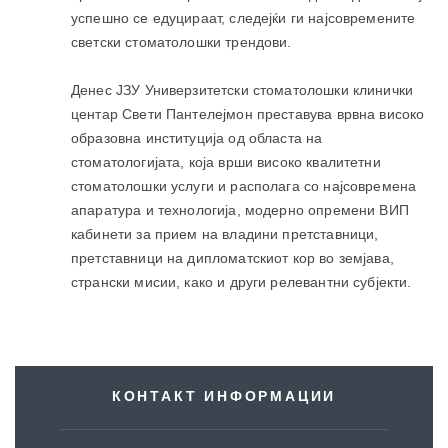
успешно се едуцираат, следејќи ги најсовремените
светски стоматолошки трендови.
Денес ЈЗУ Универзитетски стоматолошки клинички
центар Свети Пантелејмон преставува врвна високо
образовна институција од областа на
стоматологијата, која врши високо квалитетни
стоматолошки услуги и располага со најсовремена
апаратура и технологија, модерно опремени ВИП
кабинети за прием на владини претставници,
претставници на дипломатскиот кор во земјава,
странски мисии, како и други релевантни субјекти.
КОНТАКТ ИНФОРМАЦИИ