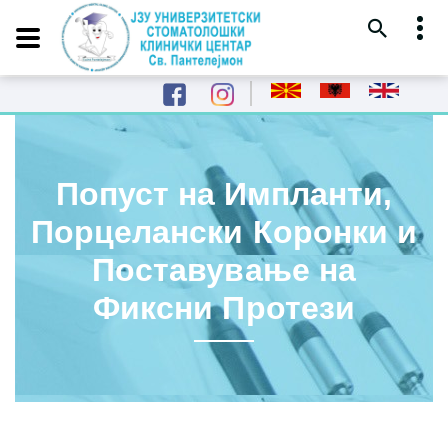
Попуст на Импланти,
Порцелански Коронки и
Поставување на
Фиксни Протези