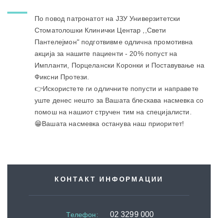
По повод патронатот на ЈЗУ Универзитетски
Стоматолошки Клинички Центар ,,Свети
Пантелејмон" подготвивме одлична промотивна
акција за нашите пациенти - 20% попуст на
Импланти, Порцелански Коронки и Поставување на
Фиксни Протези.
👉Искористете ги одличните попусти и направете
уште денес нешто за Вашата блескава насмевка со
помош на нашиот стручен тим на специјалисти.
😁Вашата насмевка останува наш приоритет!
КОНТАКТ ИНФОРМАЦИИ
02 3299 000
Телефон
: