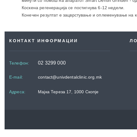
минути со помош на апаратот Smart Dentin Grinden - о
Коскена регенерација се постигнува 6-12 недели.
Конечен резултат е зацврстување и оплеменување на к
КОНТАКТ ИНФОРМАЦИИ
Л
02 3299 000
Телефон
:
E-mail:
contact@univdentalclinic.org.mk
Адреса
:
Мајка Тереза 17, 1000 Скопје