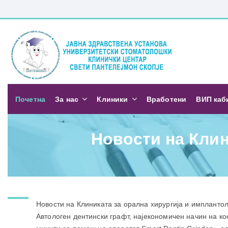
Почетна
За нас
Клиники
Вработени
ВИП каб
Новости на Клин
Новости на Клиниката за орална хирургија и имплантол
Автологен дентински графт, најекономичен начин на кос