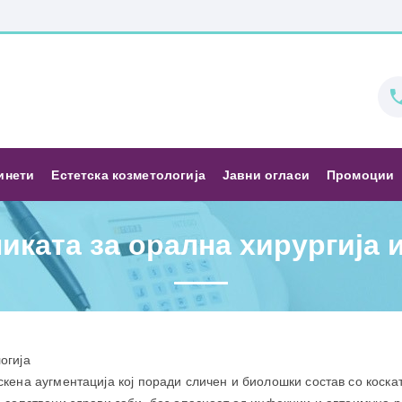
инети
Естетска козметологија
Јавни огласи
Промоции
иката за орална хирургија 
огија
кена аугментација кој поради сличен и биолошки состав со коскат