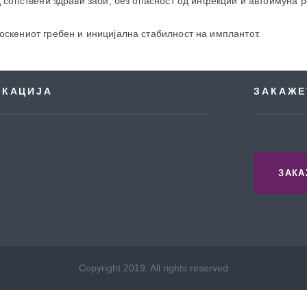
д сопствени здрави заби, без опасност од инфекции и автоимуна р
оскениот гребен и иницијална стабилност на имплантот.
ОКАЦИЈА
ЗАКАЖЕ
ЗАКА
Copyright 2019. All rights reserved